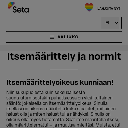
Hyppää
Hyppää
pääsisältöön
ensisijaiseen
LAHJOITA NYT
sivupalkkiin
VALIKKO
Itsemäärittely ja normit
Itsemäärittelyoikeus kunniaan!
Niin sukupuolesta kuin seksuaalisesta
suuntautumisestakin puhuttaessa on yksi kultainen
sääntö: jokaisella on itsemäärittelyoikeus. Sinulla
itselläsi on oikeus määritellä kuka sinä olet, millainen
haluat olla ja miten haluat tulla nähdyksi. Sinulla on
oikeus olla myös tietämättä. Saat itse määritellä itsesi,
olla määrittelemättä – ja muuttaa mieltäsi. Muista, että