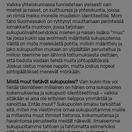
Vaikka yhteiskunnassa tunnistetaan yleisesti vain
miehet ja naiset, on kulttuureja ja yhteiskuntia, joissa
on nimiä melko monelle muullekin identiteetille. Moni
taho Suomessakin on ryhtynyt muuttamaan perinteisiä
lomakkeita muotoon, jossa tarjotaan
sukupuolivaihtoehdoiksi miehen ja naisen lisäksi ”muu”
tai jossa kukin saa avoimesti määritellä sukupuolensa.
Välillä on myös mielekästä pohtia, milloin määrittely ja
jako sukupuolten mukaan on ylipäätään perusteltua ja
milloin teemme sen lähinnä tottumuksesta olettaen,
että tiedolla voidaan tehdä muita johtopäätöksiä.
Joskus oletus menee nappiin, mutta joskus nopeat
johtopäätökset menevät mönkään.
Mistä muut tietävät sukupuolesi?
Vain kukin itse voi
tietää täsmälleen millainen on hänen oma sukupuolen
kokemuksensa ja sukupuoli-identiteettinsä – vaikka
sitäkään ei aina ole erityisen helppoa ymmärtää ja
sanoittaa. Entäs muut? Sukupuolen ilmaisu tarkoittaa
sitä, miten me viestimme omaa sukupuoltamme muille
ja millaisina muut ihmiset tietonsa, kokemustensa ja
havaintonsa perusteella meidät näkevät. Ilmaisemme
sukupuoltamme tahtoen ja tahtomatta esimerkiksi