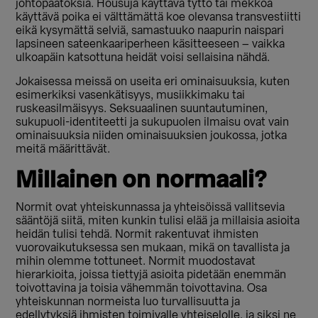
johtopäätöksiä. Housuja käyttävä tyttö tai mekkoa
käyttävä poika ei välttämättä koe olevansa transvestiitti
eikä kysymättä selviä, samastuuko naapurin naispari
lapsineen sateenkaariperheen käsitteeseen – vaikka
ulkoapäin katsottuna heidät voisi sellaisina nähdä.
Jokaisessa meissä on useita eri ominaisuuksia, kuten
esimerkiksi vasenkätisyys, musiikkimaku tai
ruskeasilmäisyys. Seksuaalinen suuntautuminen,
sukupuoli-identiteetti ja sukupuolen ilmaisu ovat vain
ominaisuuksia niiden ominaisuuksien joukossa, jotka
meitä määrittävät.
Millainen on normaali?
Normit ovat yhteiskunnassa ja yhteisöissä vallitsevia
sääntöjä siitä, miten kunkin tulisi elää ja millaisia asioita
heidän tulisi tehdä. Normit rakentuvat ihmisten
vuorovaikutuksessa sen mukaan, mikä on tavallista ja
mihin olemme tottuneet. Normit muodostavat
hierarkioita, joissa tiettyjä asioita pidetään enemmän
toivottavina ja toisia vähemmän toivottavina. Osa
yhteiskunnan normeista luo turvallisuutta ja
edellytyksiä ihmisten toimivalle yhteiselolle, ja siksi ne