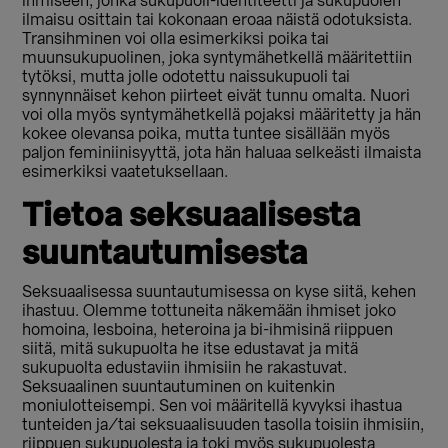
ihmiseen, jonka sukupuoli-identiteetti ja sukupuolen
ilmaisu osittain tai kokonaan eroaa näistä odotuksista.
Transihminen voi olla esimerkiksi poika tai
muunsukupuolinen, joka syntymähetkellä määritettiin
tytöksi, mutta jolle odotettu naissukupuoli tai
synnynnäiset kehon piirteet eivät tunnu omalta. Nuori
voi olla myös syntymähetkellä pojaksi määritetty ja hän
kokee olevansa poika, mutta tuntee sisällään myös
paljon feminiinisyyttä, jota hän haluaa selkeästi ilmaista
esimerkiksi vaatetuksellaan.
Tietoa seksuaalisesta
suuntautumisesta
Seksuaalisessa suuntautumisessa on kyse siitä, kehen
ihastuu. Olemme tottuneita näkemään ihmiset joko
homoina, lesboina, heteroina ja bi-ihmisinä riippuen
siitä, mitä sukupuolta he itse edustavat ja mitä
sukupuolta edustaviin ihmisiin he rakastuvat.
Seksuaalinen suuntautuminen on kuitenkin
moniulotteisempi. Sen voi määritellä kyvyksi ihastua
tunteiden ja/tai seksuaalisuuden tasolla toisiin ihmisiin,
riippuen sukupuolesta ja toki myös sukupuolesta