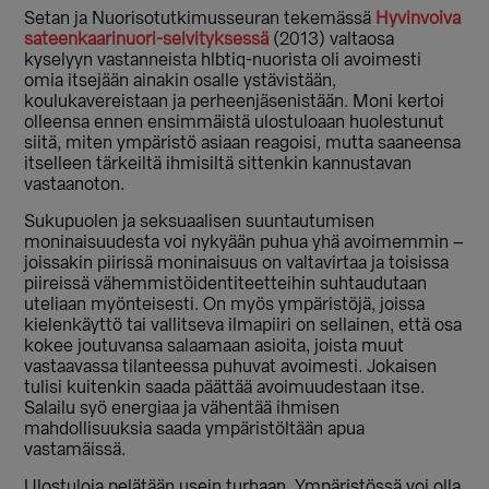
Setan ja Nuorisotutkimusseuran tekemässä
Hyvinvoiva
sateenkaarinuori-selvityksessä
(2013) valtaosa
kyselyyn vastanneista hlbtiq-nuorista oli avoimesti
omia itsejään ainakin osalle ystävistään,
koulukavereistaan ja perheenjäsenistään. Moni kertoi
olleensa ennen ensimmäistä ulostuloaan huolestunut
siitä, miten ympäristö asiaan reagoisi, mutta saaneensa
itselleen tärkeiltä ihmisiltä sittenkin kannustavan
vastaanoton.
Sukupuolen ja seksuaalisen suuntautumisen
moninaisuudesta voi nykyään puhua yhä avoimemmin –
joissakin piirissä moninaisuus on valtavirtaa ja toisissa
piireissä vähemmistöidentiteetteihin suhtaudutaan
uteliaan myönteisesti. On myös ympäristöjä, joissa
kielenkäyttö tai vallitseva ilmapiiri on sellainen, että osa
kokee joutuvansa salaamaan asioita, joista muut
vastaavassa tilanteessa puhuvat avoimesti. Jokaisen
tulisi kuitenkin saada päättää avoimuudestaan itse.
Salailu syö energiaa ja vähentää ihmisen
mahdollisuuksia saada ympäristöltään apua
vastamäissä.
Ulostuloja pelätään usein turhaan. Ympäristössä voi olla