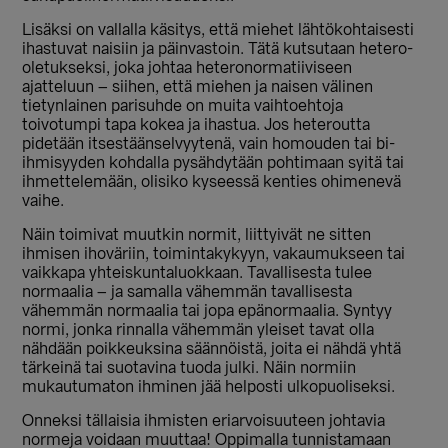
Lisäksi on vallalla käsitys, että miehet lähtökohtaisesti
ihastuvat naisiin ja päinvastoin. Tätä kutsutaan hetero-
oletukseksi, joka johtaa heteronormatiiviseen
ajatteluun – siihen, että miehen ja naisen välinen
tietynlainen parisuhde on muita vaihtoehtoja
toivotumpi tapa kokea ja ihastua. Jos heteroutta
pidetään itsestäänselvyytenä, vain homouden tai bi-
ihmisyyden kohdalla pysähdytään pohtimaan syitä tai
ihmettelemään, olisiko kyseessä kenties ohimenevä
vaihe.
Näin toimivat muutkin normit, liittyivät ne sitten
ihmisen ihoväriin, toimintakykyyn, vakaumukseen tai
vaikkapa yhteiskuntaluokkaan. Tavallisesta tulee
normaalia – ja samalla vähemmän tavallisesta
vähemmän normaalia tai jopa epänormaalia. Syntyy
normi, jonka rinnalla vähemmän yleiset tavat olla
nähdään poikkeuksina säännöistä, joita ei nähdä yhtä
tärkeinä tai suotavina tuoda julki. Näin normiin
mukautumaton ihminen jää helposti ulkopuoliseksi.
Onneksi tällaisia ihmisten eriarvoisuuteen johtavia
normeja voidaan muuttaa! Oppimalla tunnistamaan