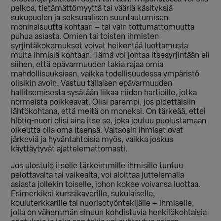
pelkoa, tietämättömyyttä tai vääriä käsityksiä
sukupuolen ja seksuaalisen suuntautumisen
moninaisuutta kohtaan – tai vain tottumattomuutta
puhua asiasta. Omien tai toisten ihmisten
syrjintäkokemukset voivat heikentää luottamusta
muita ihmisiä kohtaan. Tämä voi johtaa itsesyrjintään eli
siihen, että epävarmuuden takia rajaa omia
mahdollisuuksiaan, vaikka todellisuudessa ympäristö
olisikin avoin. Vastuu tällaisen epävarmuuden
hallitsemisesta sysätään liikaa niiden hartioille, jotka
normeista poikkeavat. Olisi parempi, jos pidettäisiin
lähtökohtana, että meitä on moneksi. On tärkeää, ettei
hlbtiq-nuori olisi aina itse se, joka joutuu puolustamaan
oikeutta olla oma itsensä. Valtaosin ihmiset ovat
järkeviä ja hyväntahtoisia myös, vaikka joskus
käyttäytyvät ajattelemattomasti.
Jos ulostulo itselle tärkeimmille ihmisille tuntuu
pelottavalta tai vaikealta, voi aloittaa juttelemalla
asiasta jollekin toiselle, johon kokee voivansa luottaa.
Esimerkiksi kurssikaverille, sukulaiselle,
kouluterkkarille tai nuorisotyöntekijälle – ihmiselle,
jolla on vähemmän sinuun kohdistuvia henkilökohtaisia