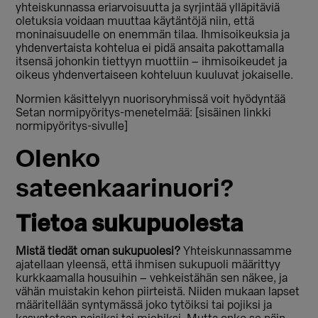
yhteiskunnassa eriarvoisuutta ja syrjintää ylläpitäviä
oletuksia voidaan muuttaa käytäntöjä niin, että
moninaisuudelle on enemmän tilaa. Ihmisoikeuksia ja
yhdenvertaista kohtelua ei pidä ansaita pakottamalla
itsensä johonkin tiettyyn muottiin – ihmisoikeudet ja
oikeus yhdenvertaiseen kohteluun kuuluvat jokaiselle.
Normien käsittelyyn nuorisoryhmissä voit hyödyntää
Setan normipyöritys-menetelmää: [sisäinen linkki
normipyöritys-sivulle]
Olenko
sateenkaarinuori?
Tietoa sukupuolesta
Mistä tiedät oman sukupuolesi?
Yhteiskunnassamme
ajatellaan yleensä, että ihmisen sukupuoli määrittyy
kurkkaamalla housuihin – vehkeistähän sen näkee, ja
vähän muistakin kehon piirteistä. Niiden mukaan lapset
määritellään syntymässä joko tytöiksi tai pojiksi ja