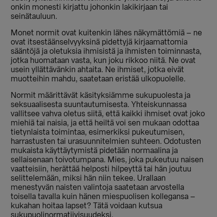
onkin monesti kirjattu johonkin lakikirjaan tai
seinätauluun.
Monet normit ovat kuitenkin lähes näkymättömiä – ne
ovat itsestäänselvyyksinä pidettyjä kirjaamattomia
sääntöjä ja oletuksia ihmisistä ja ihmisten toiminnasta,
jotka huomataan vasta, kun joku rikkoo niitä. Ne ovat
usein yllättävänkin ahtaita. Ne ihmiset, jotka eivät
muotteihin mahdu, saatetaan eristää ulkopuolelle.
Normit määrittävät käsityksiämme sukupuolesta ja
seksuaalisesta suuntautumisesta. Yhteiskunnassa
vallitsee vahva oletus siitä, että kaikki ihmiset ovat joko
miehiä tai naisia, ja että heiltä voi sen mukaan odottaa
tietynlaista toimintaa, esimerkiksi pukeutumisen,
harrastusten tai urasuunnitelmien suhteen. Odotusten
mukaista käyttäytymistä pidetään normaalina ja
sellaisenaan toivotumpana. Mies, joka pukeutuu naisen
vaatteisiin, herättää helposti hilpeyttä tai hän joutuu
selittelemään, miksi hän niin tekee. Urallaan
menestyvän naisten valintoja saatetaan arvostella
toisella tavalla kuin hänen miespuolisen kollegansa –
kukahan hoitaa lapset? Tätä voidaan kutsua
sukupuolinormatiivisuudeksi.