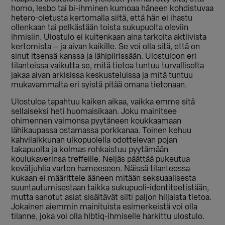
homo, lesbo tai bi-ihminen kumoaa häneen kohdistuvaa
hetero-oletusta kertomalla siitä, että hän ei ihastu
ollenkaan tai pelkästään toista sukupuolta oleviin
ihmisiin. Ulostulo ei kuitenkaan aina tarkoita aktiivista
kertomista – ja aivan kaikille. Se voi olla sitä, että on
sinut itsensä kanssa ja lähipiirissään. Ulostuloon eri
tilanteissa vaikutta se, mitä tietoa tuntuu turvalliselta
jakaa aivan arkisissa keskusteluissa ja mitä tuntuu
mukavammalta eri syistä pitää omana tietonaan.
Ulostuloa tapahtuu kaiken aikaa, vaikka emme sitä
sellaiseksi heti huomaisikaan. Joku mainitsee
ohimennen vaimonsa pyytäneen koukkaamaan
lähikaupassa ostamassa porkkanaa. Toinen kehuu
kahvilaikkunan ulkopuolella odottelevan pojan
takapuolta ja kolmas rohkaistuu pyytämään
koulukaverinsa treffeille. Neljäs päättää pukeutua
kevätjuhlia varten hameeseen. Näissä tilanteessa
kukaan ei määrittele ääneen mitään seksuaalisesta
suuntautumisestaan taikka sukupuoli-identiteetistään,
mutta sanotut asiat sisältävät silti paljon hiljaista tietoa.
Jokainen aiemmin mainituista esimerkeistä voi olla
tilanne, joka voi olla hlbtiq-ihmiselle harkittu ulostulo.