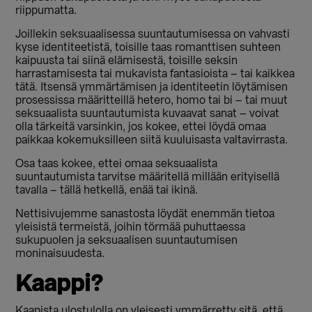
riippumatta.
Joillekin seksuaalisessa suuntautumisessa on vahvasti
kyse identiteetistä, toisille taas romanttisen suhteen
kaipuusta tai siinä elämisestä, toisille seksin
harrastamisesta tai mukavista fantasioista – tai kaikkea
tätä. Itsensä ymmärtämisen ja identiteetin löytämisen
prosessissa määritteillä hetero, homo tai bi – tai muut
seksuaalista suuntautumista kuvaavat sanat – voivat
olla tärkeitä varsinkin, jos kokee, ettei löydä omaa
paikkaa kokemuksilleen siitä kuuluisasta valtavirrasta.
Osa taas kokee, ettei omaa seksuaalista
suuntautumista tarvitse määritellä millään erityisellä
tavalla – tällä hetkellä, enää tai ikinä.
Nettisivujemme sanastosta löydät enemmän tietoa
yleisistä termeistä, joihin törmää puhuttaessa
sukupuolen ja seksuaalisen suuntautumisen
moninaisuudesta.
Kaappi?
Kaapista ulostulolla on yleisesti ymmärretty sitä, että