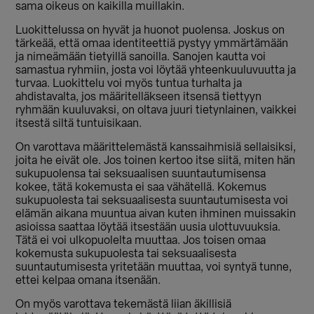
sama oikeus on kaikilla muillakin.
Luokittelussa on hyvät ja huonot puolensa. Joskus on
tärkeää, että omaa identiteettiä pystyy ymmärtämään
ja nimeämään tietyillä sanoilla. Sanojen kautta voi
samastua ryhmiin, josta voi löytää yhteenkuuluvuutta ja
turvaa. Luokittelu voi myös tuntua turhalta ja
ahdistavalta, jos määritelläkseen itsensä tiettyyn
ryhmään kuuluvaksi, on oltava juuri tietynlainen, vaikkei
itsestä siltä tuntuisikaan.
On varottava määrittelemästä kanssaihmisiä sellaisiksi,
joita he eivät ole. Jos toinen kertoo itse siitä, miten hän
sukupuolensa tai seksuaalisen suuntautumisensa
kokee, tätä kokemusta ei saa vähätellä. Kokemus
sukupuolesta tai seksuaalisesta suuntautumisesta voi
elämän aikana muuntua aivan kuten ihminen muissakin
asioissa saattaa löytää itsestään uusia ulottuvuuksia.
Tätä ei voi ulkopuolelta muuttaa. Jos toisen omaa
kokemusta sukupuolesta tai seksuaalisesta
suuntautumisesta yritetään muuttaa, voi syntyä tunne,
ettei kelpaa omana itsenään.
On myös varottava tekemästä liian äkillisiä