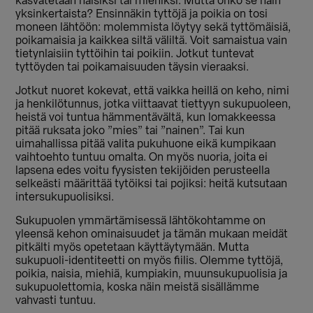
kasvatetaan naisiksi tai miehiksi. Mutta onko se näin
yksinkertaista? Ensinnäkin tyttöjä ja poikia on tosi
moneen lähtöön: molemmista löytyy sekä tyttömäisiä,
poikamaisia ja kaikkea siltä väliltä. Voit samaistua vain
tietynlaisiin tyttöihin tai poikiin. Jotkut tuntevat
tyttöyden tai poikamaisuuden täysin vieraaksi.
Jotkut nuoret kokevat, että vaikka heillä on keho, nimi
ja henkilötunnus, jotka viittaavat tiettyyn sukupuoleen,
heistä voi tuntua hämmentävältä, kun lomakkeessa
pitää ruksata joko ”mies” tai ”nainen”. Tai kun
uimahallissa pitää valita pukuhuone eikä kumpikaan
vaihtoehto tuntuu omalta. On myös nuoria, joita ei
lapsena edes voitu fyysisten tekijöiden perusteella
selkeästi määrittää tytöiksi tai pojiksi: heitä kutsutaan
intersukupuolisiksi.
Sukupuolen ymmärtämisessä lähtökohtamme on
yleensä kehon ominaisuudet ja tämän mukaan meidät
pitkälti myös opetetaan käyttäytymään. Mutta
sukupuoli-identiteetti on myös fiilis. Olemme tyttöjä,
poikia, naisia, miehiä, kumpiakin, muunsukupuolisia ja
sukupuolettomia, koska näin meistä sisällämme
vahvasti tuntuu.