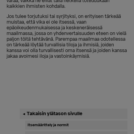
varaa, vaikka ne eivät tällä hetkellä toteudukaan
kaikkien ihmisten kohdalla.
Jos tulee torjutuksi tai syrjityksi, on erityisen tärkeää
muistaa, että vika ei ole itsessä, vaan
epäoikeudenmukaisessa ja keskeneräisessä
maailmassa, jossa on yhdenvertaisuuden eteen on vielä
paljon töitä tehtävänä. Parempaa maailmaa odotellessa
on tärkeää löytää turvallisia tiloja ja ihmisiä, joiden
kanssa voi olla turvallisesti oma itsensä ja joiden kanssa
jakaa avoimesi iloja ja vastoinkäymisiä.
Ensisijainen
Takaisin ylätason sivulle
◄
sivupalkki
Itsemäärittely ja normit