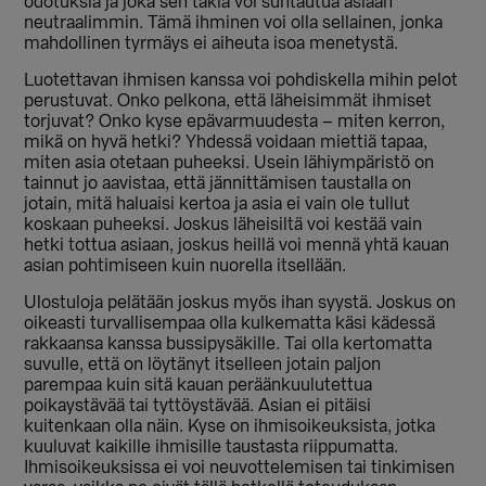
odotuksia ja joka sen takia voi suhtautua asiaan
neutraalimmin. Tämä ihminen voi olla sellainen, jonka
mahdollinen tyrmäys ei aiheuta isoa menetystä.
Luotettavan ihmisen kanssa voi pohdiskella mihin pelot
perustuvat. Onko pelkona, että läheisimmät ihmiset
torjuvat? Onko kyse epävarmuudesta – miten kerron,
mikä on hyvä hetki? Yhdessä voidaan miettiä tapaa,
miten asia otetaan puheeksi. Usein lähiympäristö on
tainnut jo aavistaa, että jännittämisen taustalla on
jotain, mitä haluaisi kertoa ja asia ei vain ole tullut
koskaan puheeksi. Joskus läheisiltä voi kestää vain
hetki tottua asiaan, joskus heillä voi mennä yhtä kauan
asian pohtimiseen kuin nuorella itsellään.
Ulostuloja pelätään joskus myös ihan syystä. Joskus on
oikeasti turvallisempaa olla kulkematta käsi kädessä
rakkaansa kanssa bussipysäkille. Tai olla kertomatta
suvulle, että on löytänyt itselleen jotain paljon
parempaa kuin sitä kauan peräänkuulutettua
poikaystävää tai tyttöystävää. Asian ei pitäisi
kuitenkaan olla näin. Kyse on ihmisoikeuksista, jotka
kuuluvat kaikille ihmisille taustasta riippumatta.
Ihmisoikeuksissa ei voi neuvottelemisen tai tinkimisen