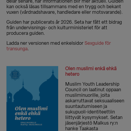
delar senare, när informationen blir mer aktuell. Guiden
kan också läsas tillsammans med en trygg och bekant
vuxen (vårdnadshavare, handledare eller motsvarande).
Guiden har publicerats år 2026. Seta har fått ett bidrag
från undervisnings- och kulturministeriet för att
producera guiden.
Ladda ner versionen med enkelsidor
Sexguide för
transunga
.
Olen muslimi enkä ehkä
hetero
Muslim Youth Leadership
Council on laatinut oppaan
musliminuorille, joita
askarruttavat seksuaaliseen
suuntautumiseen ja
sukupuoli-identiteettiin
liittyvät kysymykset. Setan
jäsenjärjestö Malkus ry:n
hanke Taakasta