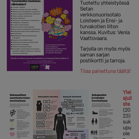
Tuotettu yhteistyössä
Setan
verkkonuorisotalo
Loisteen ja Ensi- ja
turvakotien liiton
kanssa. Kuvitus: Venla
Vaattovaara.
Tarjolla on myös myös
saman sarjan
postikortti ja tarroja.
Tilaa painettuna täältä!
Ylei
sjuli
ste
(20
23)
suk
upu
ole