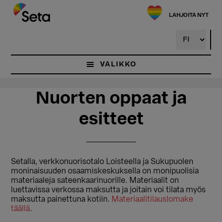
Hyppää
Hyppää
pääsisältöön
ensisijaiseen
LAHJOITA NYT
sivupalkkiin
VALIKKO
Nuorten oppaat ja
esitteet
Setalla, verkkonuorisotalo Loisteella ja Sukupuolen
moninaisuuden osaamiskeskuksella on monipuolisia
materiaaleja sateenkaarinuorille. Materiaalit on
luettavissa verkossa maksutta ja joitain voi tilata myös
maksutta painettuna kotiin.
Materiaalitilauslomake
täällä
.