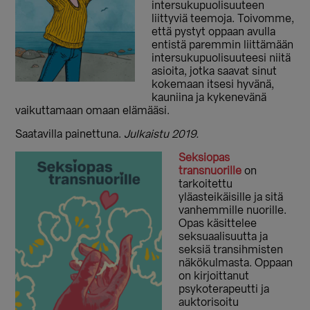
intersukupuolisuuteen
liittyviä teemoja. Toivomme,
että pystyt oppaan avulla
entistä paremmin liittämään
intersukupuolisuuteesi niitä
asioita, jotka saavat sinut
kokemaan itsesi hyvänä,
kauniina ja kykenevänä
vaikuttamaan omaan elämääsi.
Saatavilla painettuna.
Julkaistu 2019.
Seksiopas
transnuorille
on
tarkoitettu
yläasteikäisille ja sitä
vanhemmille nuorille.
Opas käsittelee
seksuaalisuutta ja
seksiä transihmisten
näkökulmasta. Oppaan
on kirjoittanut
psykoterapeutti ja
auktorisoitu