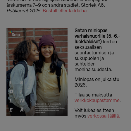
årskurserna 7–9 och andra stadiet. Storlek A6.
Publicerat 2025.
Beställ eller ladda här
.
Setan miniopas
varhaisnuorille (5.-6.-
luokkalaiset)
kertoo
seksuaalisen
suuntautumisen ja
sukupuolen ja
suhteiden
moninaisuudesta.
Miniopas on julkaistu
2026.
Tilaa se maksutta
verkkokaupastamme
.
Voit lukea esitteen
myös
verkossa täällä.