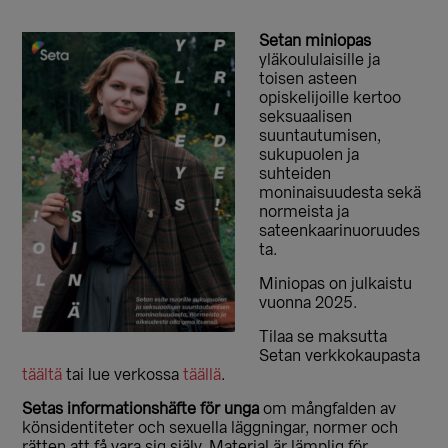
Setan miniopas
yläkoululaisille ja
toisen asteen
opiskelijoille kertoo
seksuaalisen
suuntautumisen,
sukupuolen ja
suhteiden
moninaisuudesta sekä
normeista ja
sateenkaarinuoruudes
ta.
Miniopas on julkaistu
vuonna 2025.
Tilaa se maksutta
Setan verkkokaupasta
täältä
tai lue verkossa
täällä
.
Setas informationshäfte för unga
om mångfalden av
könsidentiteter och sexuella läggningar, normer och
rätten att få vara sig själv. Material är lämplig för