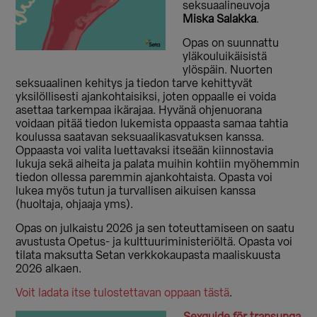
seksuaalineuvoja
Miska Salakka
.
Opas on suunnattu
yläkouluikäisistä
ylöspäin. Nuorten
seksuaalinen kehitys ja tiedon tarve kehittyvät
yksilöllisesti ajankohtaisiksi, joten oppaalle ei voida
asettaa tarkempaa ikärajaa. Hyvänä ohjenuorana
voidaan pitää tiedon lukemista oppaasta samaa tahtia
koulussa saatavan seksuaalikasvatuksen kanssa.
Oppaasta voi valita luettavaksi itseään kiinnostavia
lukuja sekä aiheita ja palata muihin kohtiin myöhemmin
tiedon ollessa paremmin ajankohtaista. Opasta voi
lukea myös tutun ja turvallisen aikuisen kanssa
(huoltaja, ohjaaja yms).
Opas on julkaistu 2026 ja sen toteuttamiseen on saatu
avustusta Opetus- ja kulttuuriministeriöltä. Opasta voi
tilata maksutta Setan verkkokaupasta maaliskuusta
2026 alkaen.
Voit ladata itse tulostettavan oppaan tästä
.