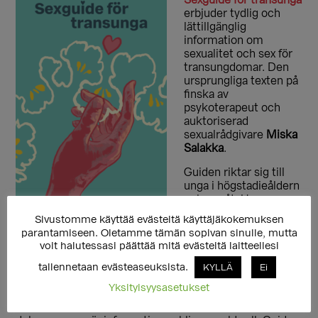
Sexguide för transunga
erbjuder tydlig och
lättillgänglig
information om
sexualitet och sex för
transungdomar. Den
ursprungliga texten på
finska av
psykoterapeut och
auktoriserad
sexualrådgivare
Miska
Salakka
.
Guiden riktar sig till
unga i högstadieåldern
och uppåt. Ungas
sexuella utveckling
Sivustomme käyttää evästeitä käyttäjäkokemuksen
och behov av
parantamiseen. Oletamme tämän sopivan sinulle, mutta
information blir aktuella individuellt, och därför kan
voit halutessasi päättää mitä evästeitä laitteellesi
ingen mer exakt åldersgräns fastställas för guiden. Som
en god riktlinje kan man läsa informationen i guiden i
tallennetaan evästeaseuksista.
KYLLÄ
Ei
samma takt som den sexualundervisning som ges i
Yksityisyysasetukset
skolan. Det är möjligt att välja de kapitel och teman
som känns mest relevanta och återkomma till andra