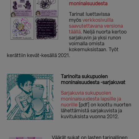
moninaisuudesta
Tarinat luettavissa
myös
verkkosivuilla
saavutettavana versiona
täällä
. Neljä nuorta kertoo
sarjakuvin ja yksi runon
voimalla omista
kokemuksistaan. Työt
kerättiin kevät-kesällä 2021.
Tarinoita sukupuolen
moninaisuudesta -sarjakuvat
Sarjakuvia sukupuolen
moninaisuudesta lapsille ja
nuorille
[pdf] on koottu nuorten
lähettämistä sarjakuvista ja
kuvituksista vuonna 2012.
Väärät sukat on lasten tarinallinen