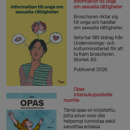
Information till unga
om sexuella rättigheter
Broschyren riktar sig
till unga och handlar
om sexuella rättigheter.
Seta har fått bidrag från
Undervisnings- och
kulturministeriet för att
ta fram broschyren.
Storlek A5.
Publicerat 2026.
Opas
intersukupuolisille
nuorille
Tämä opas on kirjoitettu,
jotta sinun voisi olla
helpompi tunnistaa sekä
sanoittaa erilaisia