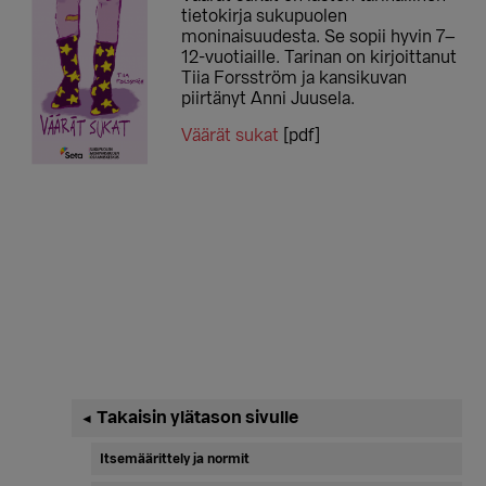
tietokirja sukupuolen
moninaisuudesta. Se sopii hyvin 7–
12-vuotiaille. Tarinan on kirjoittanut
Tiia Forsström ja kansikuvan
piirtänyt Anni Juusela.
Väärät sukat
[pdf]
Ensisijainen
Takaisin ylätason sivulle
◄
sivupalkki
Itsemäärittely ja normit