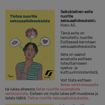
Selkokielinen esite
nuorille
seksuaalioikeuksist
a.
Koko A5.
Tämä esite on
tarkoitettu nuorille.
Esitteessä kerrotaan
seksuaalioikeuksista.
Seta on saanut
avustusta esitteen
toteuttamiseen
opetus- ja
kulttuuriministeriöstä.
Voit tilata esitteen
Setan verkkokaupasta
tai lukea aiheesta
Setan nuorille suunnatulta
verkkosivulta
. Esiteen voi myös lukea pdf-muodossa ja
ladata täältä:
Tietoa nuorille seksuaalioikeuksista
.