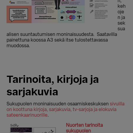
n,
keh
oje
n ja
sek
sua
alisen suuntautumisen moninaisuudesta. Saatavilla
painettuna koossa A3 sekä itse tulostettavassa
muodossa.
Tarinoita, kirjoja ja
sarjakuvia
Sukupuolen moninaisuuden osaamiskeskuksen
sivuilla
on koottuna kirjoja, sarjakuvia, tv-sarjoja ja elokuvia
sateenkaarinuorille
.
Nuorten tarinoita
sukupuolen