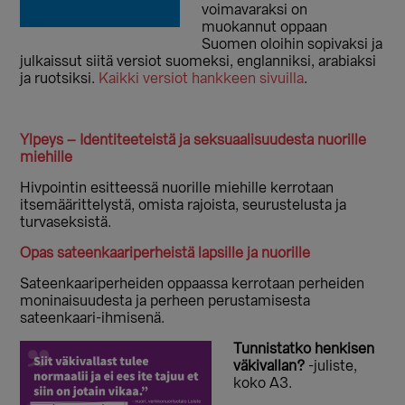
voimavaraksi on
muokannut oppaan
Suomen oloihin sopivaksi ja
julkaissut siitä versiot suomeksi, englanniksi, arabiaksi
ja ruotsiksi.
Kaikki versiot hankkeen sivuilla
.
Ylpeys – Identiteeteistä ja seksuaalisuudesta nuorille
miehille
Hivpointin esitteessä nuorille miehille kerrotaan
itsemäärittelystä, omista rajoista, seurustelusta ja
turvaseksistä.
Opas sateenkaariperheistä lapsille ja nuorille
Sateenkaariperheiden oppaassa kerrotaan perheiden
moninaisuudesta ja perheen perustamisesta
sateenkaari-ihmisenä.
Tunnistatko henkisen
väkivallan?
-juliste,
koko A3.