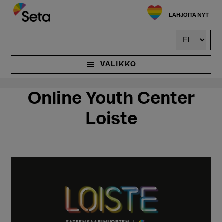
Hyppää
Hyppää
pääsisältöön
ensisijaiseen
LAHJOITA NYT
sivupalkkiin
VALIKKO
Online Youth Center
Loiste