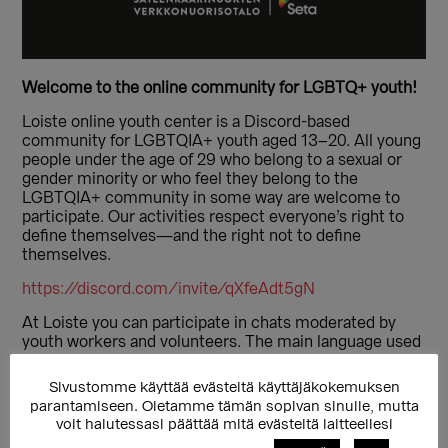
Welcome to the online community for LGBTQ+ youth!
Loiste online youth center is a Discord-based
community for LGBTQIA+ youth aged 13–20. All young
people under the age of 29 who belong to a sexual or
gender minority or who feel they belong to the
LGBTQIA+ community in some way are welcome to
participate. Our activities respect everyone’s right to
define themselves—and the right not to define
themselves.
https://discord.com/invite/qXfeAdt5gN
At Loiste you can participate in chats moderated by
youth workers and volunteers. The main language used
on Loiste is Finnish.
Sivustomme käyttää evästeitä käyttäjäkokemuksen
English-language chats are held at Loiste once a
parantamiseen. Oletamme tämän sopivan sinulle, mutta
month.
voit halutessasi päättää mitä evästeitä laitteellesi