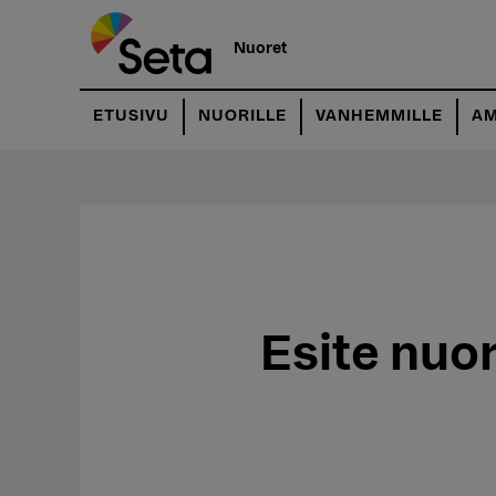
Hyppää
pääsisältöön
Nuoret
ETUSIVU
NUORILLE
VANHEMMILLE
AM
Esite nuor