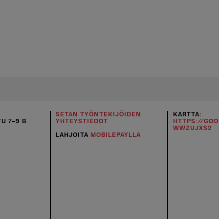
SETAN TYÖNTEKIJÖIDEN
KARTTA:
U 7–9 B
YHTEYSTIEDOT
HTTPS://GO
WWZUJXS2
LAHJOITA
MOBILEPAYLLA