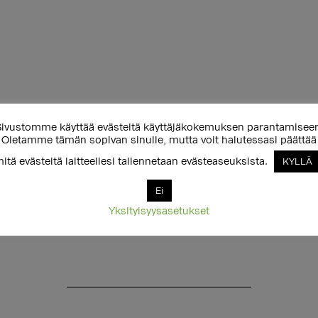
ivustomme käyttää evästeitä käyttäjäkokemuksen parantamisee
Oletamme tämän sopivan sinulle, mutta voit halutessasi päättää
itä evästeitä laitteellesi tallennetaan evästeaseuksista.
KYLLÄ
Ei
Yksityisyysasetukset