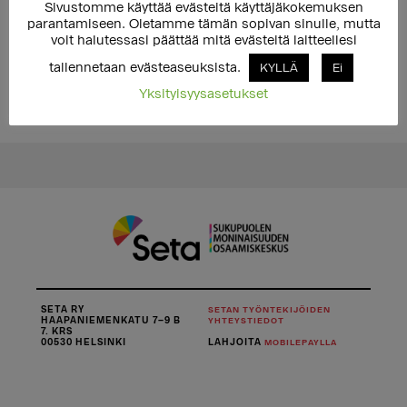
Sivustomme käyttää evästeitä käyttäjäkokemuksen
parantamiseen. Oletamme tämän sopivan sinulle, mutta
voit halutessasi päättää mitä evästeitä laitteellesi
tallennetaan evästeaseuksista.
KYLLÄ
Ei
Yksityisyysasetukset
SETA RY
SETAN TYÖNTEKIJÖIDEN
HAAPANIEMENKATU 7–9 B
YHTEYSTIEDOT
7. KRS
00530 HELSINKI
LAHJOITA
MOBILEPAYLLA