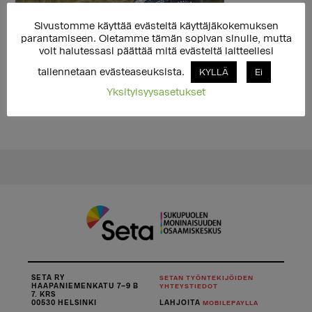
Sivustomme käyttää evästeitä käyttäjäkokemuksen
parantamiseen. Oletamme tämän sopivan sinulle, mutta
voit halutessasi päättää mitä evästeitä laitteellesi
tallennetaan evästeaseuksista.
KYLLÄ
Ei
Yksityisyysasetukset
SETA RY
SETAN TYÖNTEKIJÖIDEN
HAAPANIEMENKATU 7–9 B
YHTEYSTIEDOT
7. KRS
00530 HELSINKI
LAHJOITA
MOBILEPAYLLA