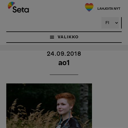
Hyppää
pääsisältöön
LAHJOITA NYT
VALIKKO
24.09.2018
ao1