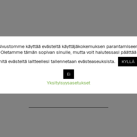
ivustomme käyttää evästeitä käyttäjäkokemuksen parantamisee
Oletamme tämän sopivan sinulle, mutta voit halutessasi päättää
itä evästeitä laitteellesi tallennetaan evästeaseuksista.
KYLLÄ
Ei
Yksityisyysasetukset