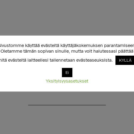
ivustomme käyttää evästeitä käyttäjäkokemuksen parantamisee
Oletamme tämän sopivan sinulle, mutta voit halutessasi päättää
itä evästeitä laitteellesi tallennetaan evästeaseuksista.
KYLLÄ
Ei
Yksityisyysasetukset