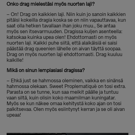
Onko drag mielestäsi myös nuorten laji?
– On! Drag on kaikkien laji. Niin kuin jo sanoin kaikkien
pitäisi kokeilla dragia koska se on niin vapauttavaa, kun
saat olla hetken tavallaan ihan joku muu., Se antaa
myös sen itsevarmuuden. Dragissa kuljen asenteella:
katsokaa kuinka upea olen! Ehdottomasti on myös
nuorten laji. Kaikki puhe siitä, että alaikäisiä ei saisi
päästää drag queenien lähelle on aivan täyttä soopaa.
Drag on myös nuorten laji ehdottomasti. Drag kuuluu
kaikille!
Mikä on sinun lempiasiasi dragissa?
– Ehkä just se hahmossa oleminen, vaikka en sinänsä
hahmossa olekaan. Sweet Proplematiquè on tosi extra.
Parasta on se tunne, kun saa meikit päälle ja tuntuu
vaan siltä, kuin olisin koko maamilman kuningatar.
Myös se kun näkee omaa kehitystä koko ajan on tosi
palkitsevaa. Olen myös esiintynyt kerran ja se oli aivan
upeaa!