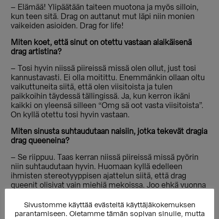
– Elämää! Ylipäätään taiteen muotona ja myös silloin,
kun teen sitä. Drag on auttanut mut läpi niin monien
vaikeiden asioiden. Drag for life!
Miten koet, että sinut on otettu vastaan alaikäisenä
drag artistina?
– Tosi hyvin niissä piireissä missä olen ollut, just tosi
kannustavasti. Ei olla moitittu. Enemmänkin ollaan oltu
vaikuttuneita siitä, että olen viisitoista ja tulen
paikkoihin täydessä tällingissä. Ja, kun kerron ikäni
kaikki on yleensä silleen “Omg sä oot vasta viisitoista”.
On kyllä otettu tosi hyvin vastaan.
Miten sinusta suhtaudutaan naisiin, jotka tekevät dragia
drag queeneina?
– Se riippuu. Taas kerran niissä piireissä missä pyörin
niin suhtaudutaan hyvin. Huomaan kyllä edelleen
ihmisten stereotyyppisen ajattelun siitä, että drag
queenit olisivat vain miehiä mekoissa. Joo ehkä vuonna
1990. Drag kuuluu kaikille! Kaikki voi tehdä dragia
riippumatta sukupuolesta tai seksuaalisuudesta.
Sivustomme käyttää evästeitä käyttäjäkokemuksen
parantamiseen. Oletamme tämän sopivan sinulle, mutta