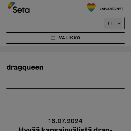
Hyppää
pääsisältöön
LAHJOITA NYT
VALIKKO
dragqueen
16.07.2024
Hyvää kansainvälistä drag-