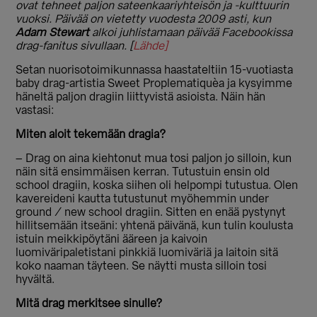
ovat tehneet paljon sateenkaariyhteisön ja -kulttuurin
vuoksi. Päivää on vietetty vuodesta 2009 asti, kun
Adam Stewart
alkoi juhlistamaan päivää Facebookissa
drag-fanitus sivullaan. [
Lähde]
Setan nuorisotoimikunnassa haastateltiin 15-vuotiasta
baby drag-artistia Sweet Proplematiquèa ja kysyimme
häneltä paljon dragiin liittyvistä asioista. Näin hän
vastasi:
Miten aloit tekemään dragia?
– Drag on aina kiehtonut mua tosi paljon jo silloin, kun
näin sitä ensimmäisen kerran. Tutustuin ensin old
school dragiin, koska siihen oli helpompi tutustua. Olen
kavereideni kautta tutustunut myöhemmin under
ground / new school dragiin. Sitten en enää pystynyt
hillitsemään itseäni: yhtenä päivänä, kun tulin koulusta
istuin meikkipöytäni ääreen ja kaivoin
luomiväripaletistani pinkkiä luomiväriä ja laitoin sitä
koko naaman täyteen. Se näytti musta silloin tosi
hyvältä.
Mitä drag merkitsee sinulle?