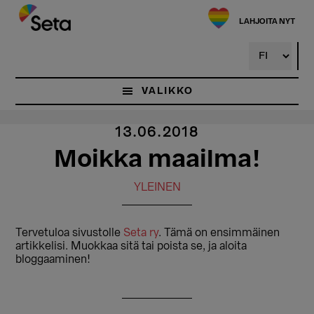
Hyppää
pääsisältöön
LAHJOITA NYT
VALIKKO
13.06.2018
Moikka maailma!
YLEINEN
Tervetuloa sivustolle
Seta ry
. Tämä on ensimmäinen
artikkelisi. Muokkaa sitä tai poista se, ja aloita
bloggaaminen!