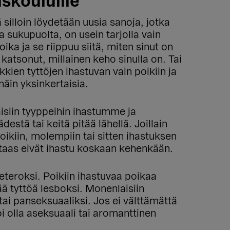
skouluille
silloin löydetään uusia sanoja, jotka
a sukupuolta, on usein tarjolla vain
oika ja se riippuu siitä, miten sinut on
katsonut, millainen keho sinulla on. Tai
kkien tyttöjen ihastuvan vain poikiin ja
näin yksinkertaisia.
isiin tyyppeihin ihastumme ja
tä tai keitä pitää lähellä. Joillain
poikiin, molempiin tai sitten ihastuksen
t taas eivät ihastu koskaan kehenkään.
teroksi. Poikiin ihastuvaa poikaa
ä tyttöä lesboksi. Monenlaisiin
tai panseksuaaliksi. Jos ei välttämättä
i olla aseksuaali tai aromanttinen