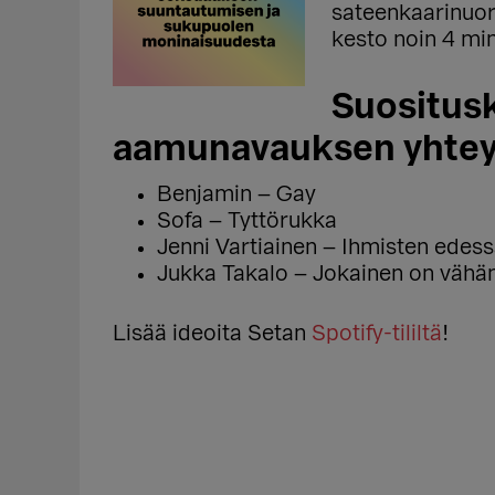
sateenkaarinuor
kesto noin 4 min
Suositus
aamunavauksen yhte
Benjamin – Gay
Sofa – Tyttörukka
Jenni Vartiainen – Ihmisten edes
Jukka Takalo – Jokainen on väh
Lisää ideoita Setan
Spotify-tililtä
!