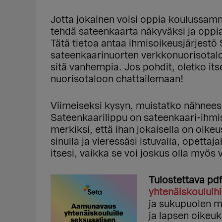
Jotta jokainen voisi oppia koulussam
tehdä sateenkaarta näkyväksi ja oppia 
Tätä tietoa antaa ihmisoikeusjärjestö
sateenkaarinuorten verkkonuorisotalo 
sitä vanhempia. Jos pohdit, oletko itse
nuorisotaloon chattailemaan!
Viimeiseksi kysyn, muistatko nähneesi
Sateenkaarilippu on sateenkaari-ihmi
merkiksi, että ihan jokaisella on oike
sinulla ja vieressäsi istuvalla, opettaja
itsesi, vaikka se voi joskus olla myös 
Tulostettava pd
yhtenäiskouluih
ja sukupuolen m
ja lapsen oikeuk