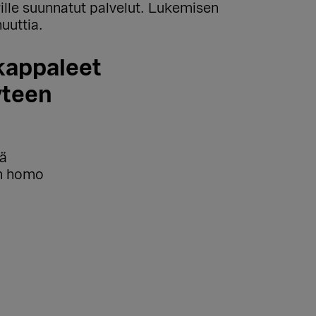
ille suunnatut palvelut. Lukemisen
uuttia.
kappaleet
yteen
sä
än homo