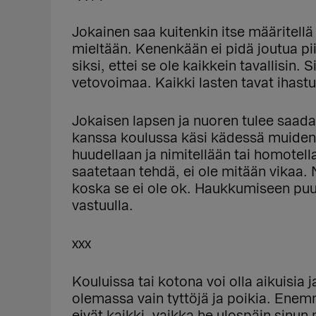
Jokainen saa kuitenkin itse määritellä
mieltään. Kenenkään ei pidä joutua pi
siksi, ettei se ole kaikkein tavallisin. S
vetovoimaa. Kaikki lasten tavat ihastua
Jokaisen lapsen ja nuoren tulee saada
kanssa koulussa käsi kädessä muiden 
huudellaan ja nimitellään tai homotella
saatetaan tehdä, ei ole mitään vikaa.
koska se ei ole ok. Haukkumiseen puu
vastuulla.
xxx
Kouluissa tai kotona voi olla aikuisia j
olemassa vain tyttöjä ja poikia. Enemm