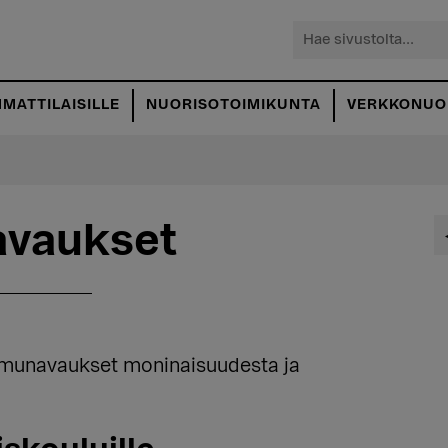
Hae
sivustolta...
MATTILAISILLE
NUORISOTOIMIKUNTA
VERKKONUOR
vaukset
 aamunavaukset moninaisuudesta ja