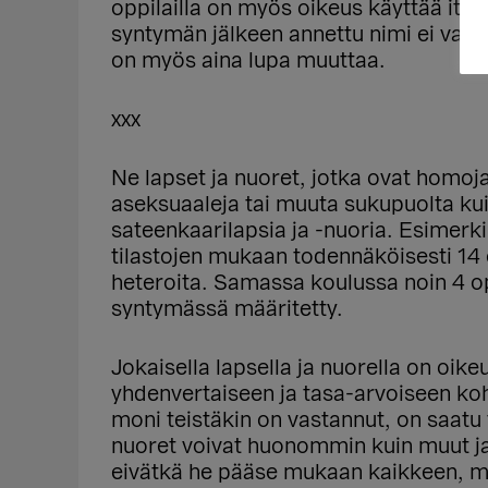
oppilailla on myös oikeus käyttää itse
syntymän jälkeen annettu nimi ei vas
on myös aina lupa muuttaa.
xxx
Ne lapset ja nuoret, jotka ovat homoja
aseksuaaleja tai muuta sukupuolta ku
sateenkaarilapsia ja -nuoria. Esimerk
tilastojen mukaan todennäköisesti 14 
heteroita. Samassa koulussa noin 4 o
syntymässä määritetty.
Jokaisella lapsella ja nuorella on oike
yhdenvertaiseen ja tasa-arvoiseen ko
moni teistäkin on vastannut, on saatu t
nuoret voivat huonommin kuin muut ja
eivätkä he pääse mukaan kaikkeen, mi