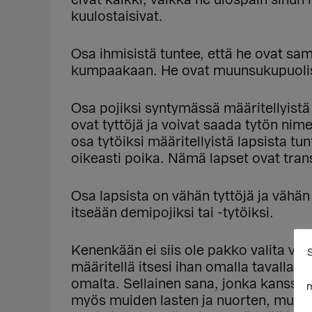
eivät kaikki, vaikka he ulospäin sinun m
kuulostaisivat.
Osa ihmisistä tuntee, että he ovat sama
kumpaakaan. He ovat muunsukupuolis
Osa pojiksi syntymässä määritellyistä 
ovat tyttöjä ja voivat saada tytön nime
osa tytöiksi määritellyistä lapsista tu
oikeasti poika. Nämä lapset ovat tran
Osa lapsista on vähän tyttöjä ja vähä
itseään demipojiksi tai -tytöiksi.
Kenenkään ei siis ole pakko valita va
S
määritellä itsesi ihan omalla tavallasi.
omalta. Sellainen sana, jonka kanssa v
m
myös muiden lasten ja nuorten, mutta 