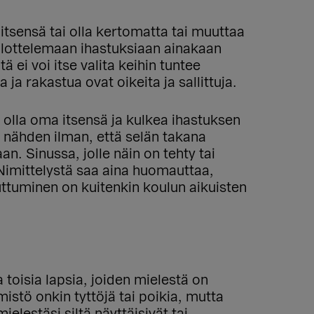
 itsensä tai olla kertomatta tai muuttaa
ilottelemaan ihastuksiaan ainakaan
itä ei voi itse valita keihin tuntee
 ja rakastua ovat oikeita ja sallittuja.
 olla oma itsensä ja kulkea ihastuksen
nähden ilman, että selän takana
an. Sinussa, jolle näin on tehty tai
 Nimittelystä saa aina huomauttaa,
ttuminen on kuitenkin koulun aikuisten
a toisia lapsia, joiden mielestä on
istö onkin tyttöjä tai poikia, mutta