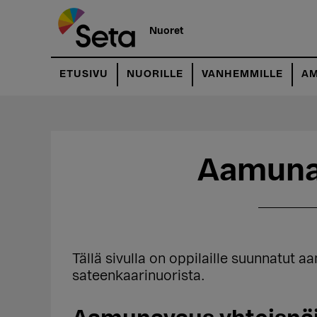
Hyppää
Hyppää
pääsisältöön
ensisijaiseen
Nuoret
sivupalkkiin
ETUSIVU
NUORILLE
VANHEMMILLE
AM
Aamuna
Tällä sivulla on oppilaille suunnatut
sateenkaarinuorista.