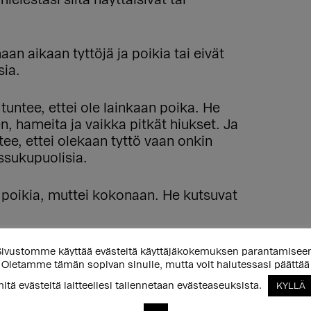
ielestäsi siltä näyttäisivät tai
an aikaan tyttöjä ja poikia tai eivät
ia.
tuntee, ettei ole lainkaan poika. He
n, hameita ja vaikka pitkät hiukset. Ja
ntee, ettei olekaan tyttö vaan onkin
ssukupuolisia.
n poikia, muttei kokonaan. He kutsuvat
in kahdesta vaihtoehdosta! Saat
ivustomme käyttää evästeitä käyttäjäkokemuksen parantamisee
Oletamme tämän sopivan sinulle, mutta voit halutessasi päättää
 Tärkeintä on, että se tuntuu oikealta ja
iihtyy ja on hyvä olla. Tätä sanaa pitää
itä evästeitä laitteellesi tallennetaan evästeaseuksista.
KYLLÄ
myös aikuisten käyttää. Teillä