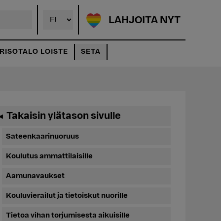
LAHJOITA NYT
ISOTALO LOISTE
SETA
Ensisijainen
Takaisin ylätason sivulle
◄
sivupalkki
Sateenkaarinuoruus
Koulutus ammattilaisille
Aamunavaukset
Kouluvierailut ja tietoiskut nuorille
Tietoa vihan torjumisesta aikuisille