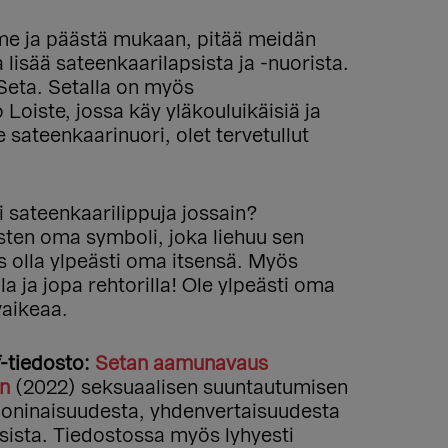
me ja päästä mukaan, pitää meidän
lisää sateenkaarilapsista ja -nuorista.
 Seta. Setalla on myös
Loiste, jossa käy yläkouluikäisiä ja
 sateenkaarinuori, olet tervetullut
 sateenkaarilippuja jossain?
sten oma symboli, joka liehuu sen
us olla ylpeästi oma itsensä. Myös
lla ja jopa rehtorilla! Ole ylpeästi oma
vaikeaa.
f-tiedosto:
Setan aamunavaus
in
(2022) seksuaalisen suuntautumisen
oninaisuudesta, yhdenvertaisuudesta
sista. Tiedostossa myös lyhyesti