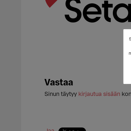
S
m
Lukijan
Vastaa
vuorovaikutus
Sinun täytyy
kirjautua sisään
kom