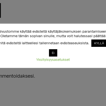
ivustomme käyttää evästeitä käyttäjäkokemuksen parantamisee
Oletamme tämän sopivan sinulle, mutta voit halutessasi päättää
itä evästeitä laitteellesi tallennetaan evästeaseuksista.
KYLLÄ
Ei
Yksityisyysasetukset
mentoidaksesi.